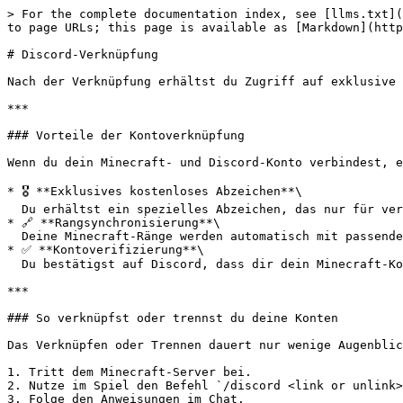
> For the complete documentation index, see [llms.txt](
to page URLs; this page is available as [Markdown](http
# Discord-Verknüpfung

Nach der Verknüpfung erhältst du Zugriff auf exklusive 
***

### Vorteile der Kontoverknüpfung

Wenn du dein Minecraft- und Discord-Konto verbindest, e
* 🎖 **Exklusives kostenloses Abzeichen**\

  Du erhältst ein spezielles Abzeichen, das nur für verknüpfte Konten verfügbar ist.

* 🔗 **Rangsynchronisierung**\

  Deine Minecraft-Ränge werden automatisch mit passenden Discord-Rollen verknüpft.

* ✅ **Kontoverifizierung**\

  Du bestätigst auf Discord, dass dir dein Minecraft-Konto gehört.

***

### So verknüpfst oder trennst du deine Konten

Das Verknüpfen oder Trennen dauert nur wenige Augenblic
1. Tritt dem Minecraft-Server bei.

2. Nutze im Spiel den Befehl `/discord <link or unlink>
3. Folge den Anweisungen im Chat.
