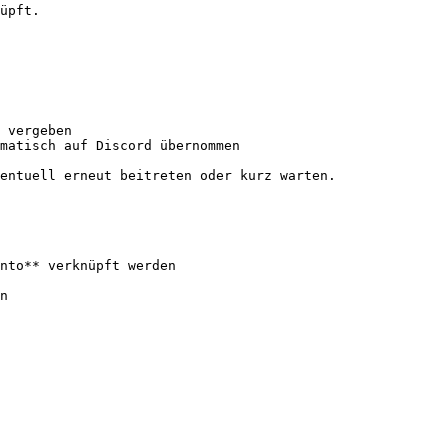
üpft.

 vergeben

matisch auf Discord übernommen

entuell erneut beitreten oder kurz warten.

nto** verknüpft werden
