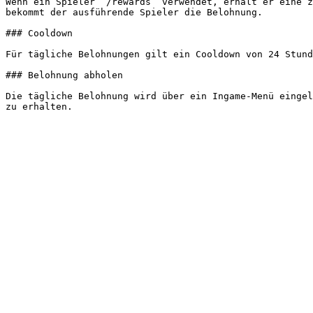
Wenn ein Spieler `/rewards` verwendet, erhält er eine z
bekommt der ausführende Spieler die Belohnung.

### Cooldown

Für tägliche Belohnungen gilt ein Cooldown von 24 Stund
### Belohnung abholen

Die tägliche Belohnung wird über ein Ingame-Menü eingel