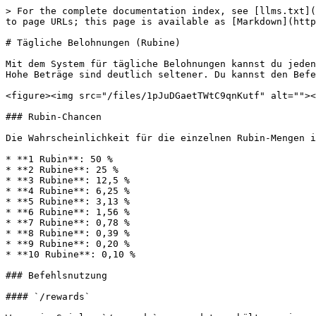
> For the complete documentation index, see [llms.txt](
to page URLs; this page is available as [Markdown](http
# Tägliche Belohnungen (Rubine)

Mit dem System für tägliche Belohnungen kannst du jeden
Hohe Beträge sind deutlich seltener. Du kannst den Befe
<figure><img src="/files/1pJuDGaetTWtC9qnKutf" alt=""><
### Rubin-Chancen

Die Wahrscheinlichkeit für die einzelnen Rubin-Mengen i
* **1 Rubin**: 50 %

* **2 Rubine**: 25 %

* **3 Rubine**: 12,5 %

* **4 Rubine**: 6,25 %

* **5 Rubine**: 3,13 %

* **6 Rubine**: 1,56 %

* **7 Rubine**: 0,78 %

* **8 Rubine**: 0,39 %

* **9 Rubine**: 0,20 %

* **10 Rubine**: 0,10 %

### Befehlsnutzung

#### `/rewards`
