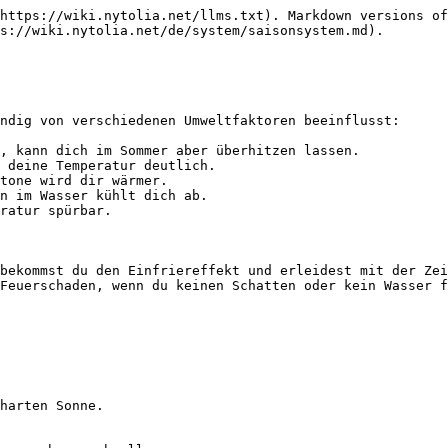
https://wiki.nytolia.net/llms.txt). Markdown versions of
s://wiki.nytolia.net/de/system/saisonsystem.md).

ndig von verschiedenen Umweltfaktoren beeinflusst:

, kann dich im Sommer aber überhitzen lassen.

 deine Temperatur deutlich.

tone wird dir wärmer.

n im Wasser kühlt dich ab.

ratur spürbar.

bekommst du den Einfriereffekt und erleidest mit der Zei
Feuerschaden, wenn du keinen Schatten oder kein Wasser f
harten Sonne.
