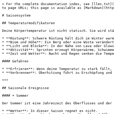
> For the complete documentation index, see [llms.txt](
to page URLs; this page is available as [Markdown](http
# Saisonsystem

## Temperaturmodifikatoren

Deine Körpertemperatur ist nicht statisch. Sie wird stä
* **Rüstung**: Schwere Rüstung hält dich im Winter warm
* **Biom und Höhe**: Ein Berg oder eine Wüste verändert
* **Licht und Blöcke**: In der Nähe von Lava oder Glows
* **Aktivität**: Sprinten erzeugt Körperwärme, Schwimme
* **Zeit und Wetter**: Nacht und Regen senken die Tempe
#### Gefahren

* **Erfrieren**: Wenn deine Temperatur zu stark fällt, 
* **Verbrennen**: Überhitzung führt zu Erschöpfung und 
***

## Saisonale Ereignisse

#### ☀️ Sommer

Der Sommer ist eine Jahreszeit des Überflusses und der 
* **Wetter**: In dieser Saison regnet es nicht.
