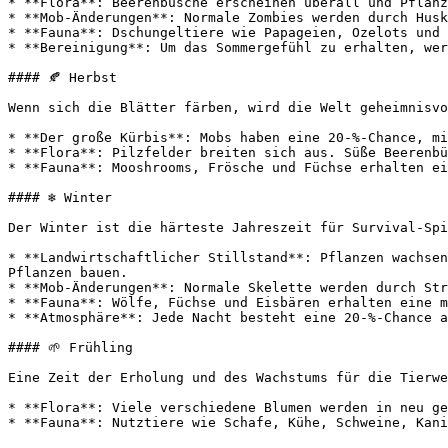
* **Flora**: Beerenbüsche erscheinen überall und Pflanz
* **Mob-Änderungen**: Normale Zombies werden durch Husk
* **Fauna**: Dschungeltiere wie Papageien, Ozelots und 
* **Bereinigung**: Um das Sommergefühl zu erhalten, wer
#### 🍂 Herbst

Wenn sich die Blätter färben, wird die Welt geheimnisvo
* **Der große Kürbis**: Mobs haben eine 20-%-Chance, mi
* **Flora**: Pilzfelder breiten sich aus. Süße Beerenbü
* **Fauna**: Mooshrooms, Frösche und Füchse erhalten ei
#### ❄️ Winter

Der Winter ist die härteste Jahreszeit für Survival-Spi
* **Landwirtschaftlicher Stillstand**: Pflanzen wachsen
Pflanzen bauen.

* **Mob-Änderungen**: Normale Skelette werden durch Str
* **Fauna**: Wölfe, Füchse und Eisbären erhalten eine m
* **Atmosphäre**: Jede Nacht besteht eine 20-%-Chance a
#### 🌱 Frühling

Eine Zeit der Erholung und des Wachstums für die Tierwe
* **Flora**: Viele verschiedene Blumen werden in neu ge
* **Fauna**: Nutztiere wie Schafe, Kühe, Schweine, Kani