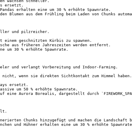
en wachsen schneller.

s ersetzt.

Pandas erhalten eine um 30 % erhöhte Spawnrate.

den Blumen aus dem Frühling beim Laden von Chunks automa
ller und pilzreicher.

t einem geschnitzten Kürbis zu spawnen.

sche aus früheren Jahreszeiten werden entfernt.

ne um 30 % erhöhte Spawnrate.

eler und verlangt Vorbereitung und Indoor-Farming.

 nicht, wenn sie direkten Sichtkontakt zum Himmel haben.
ays ersetzt.

assive um 50 % erhöhte Spawnrate.

uf eine Aurora Borealis, dargestellt durch `FIREWORK_SPA
lt.

nerierten Chunks hinzugefügt und machen die Landschaft b
nchen und Hühner erhalten eine um 30 % erhöhte Spawnrate